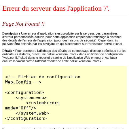
Erreur du serveur dans l'application '/'.
Page Not Found !!
Description :
Une erreur d'application s'est produite sur le serveur. Les paramètres
d'erreur personnalisés actuels pour cette application empêchent l'affichage à distance
des détails de l'erreur de l'application (pour des raisons de sécurité). Cependant, ils
peuvent être affichés par les navigateurs qui s'exécutent sur l'ordinateur serveur local.
Détails =
Pour permettre l'affichage des détails de ce message d'erreur spécifique sur les
ordinateurs distants, créez une balise <customErrors> dans un fichier de configuration
"web.config" situé dans le répertoire racine de l'application Web en cours. Attribuez
ensuite la valeur "off" à l'attribut "mode" de cette balise <customErrors>.
<!-- Fichier de configuration 
Web.Config -->

<configuration>

    <system.web>

        <customErrors 
mode="Off"/>

    </system.web>

</configuration>