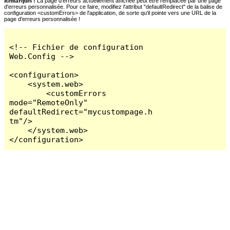
Remarques :
La page d'erreurs actuellement affichée peut être remplacée par une page
d'erreurs personnalisée. Pour ce faire, modifiez l'attribut "defaultRedirect" de la balise de
configuration <customErrors> de l'application, de sorte qu'il pointe vers une URL de la
page d'erreurs personnalisée !
<!-- Fichier de configuration 
Web.Config -->

<configuration>

    <system.web>

        <customErrors 
mode="RemoteOnly" 
defaultRedirect="mycustompage.h
tm"/>

    </system.web>

</configuration>