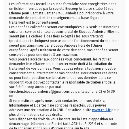
Les informations recueillies sur ce formulaire sont enregistrées dans
un fichier informatisé par la société Biocoop Amboise située 65 rue
Etienne Jean-Baptiste Cartier 37400 Amboise pour répondre à votre
demande de contact et de renseignement. La base légale du
traitement est le consentement.
Les données collectées seront communiquées aux seuls destinataires
suivants : service clientèle et commercial de Biocoop Amboise. Elles ne
seront jamais cédées à des tiers exceptés les sous-traitants
(prestataires techniques) pour assurer le fonctionnement du site et ne
seront pas transmises par Biocoop Amboise hors de l’Union
européenne. Après traitement de votre demande, vos données seront
conservées pour une durée 3 ans maximum.
Vous pouvez accéder aux données vous concernant, les rectifier,
demander leur effacement ou exercer votre droit à la limitation du
traitement de vos données. Vous pouvez retirer à tout moment votre
consentement au traitement de vos données. Pour exercer ces droits
ou pour toute question sur le traitement de vos données dans ce
dispositif, vous pouvez contacter le responsable de traitement de la
société Biocoop Amboise par mail
direction.biocoop.amboise@gmail.com ou par téléphone 02 47 57 39
80.
Si vous estimez, après nous avoir contactés, que vos droits «
Informatique et Libertés » ne sont pas respectés, vous pouvez
adresser une réclamation à la CNIL. Consultez le site
www.cnil.fr
pour
plus d’informations sur vos droits.
Vous disposez du droit de vous inscrire sur la liste d'opposition au
démarchage téléphonique Bloctel (art L.223-1 et R. 223-1 et s. du code
de la consommation). Plus d'informations sur le site