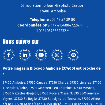
65 rue Etienne Jean-Baptiste Cartier
37400 Amboise
Téléphone :
02 47 57 39 80
Coordonnées GPS :
47,4164804722477 ° ,
1,01640575662232 °
Nous suivre sur
Votre magasin Biocoop Amboise (37400) est proche de
:
37400 Amboise, 37530 Cangey, 37530 Chargé, 37530 Limeray, 37400
Lussault s/Loire, 37530 Montreuil-en-Touraine, 37530 Mosnes,
37530 Nazelles-Négron, 37530 Pocé s/Cisse, 37530 St-Ouen-les-
Vignes, 37530 St-Règle, 37530 Souvigny-de-Touraine, 37270 Athée
s/Cher, 37270 Azay s/Cher, 37150 Bléré, 37150 Chenonceaux, 37150