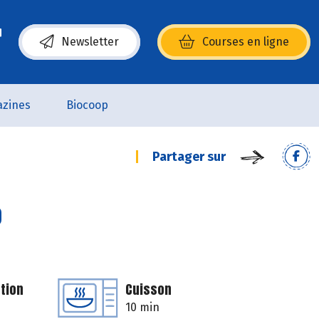
Newsletter
Courses en ligne
(s’ouvre dans une nouvelle fenêtre)
zines
Biocoop
Partager sur
o
tion
Cuisson
10 min