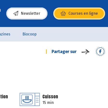
Newsletter
Courses en ligne
(s’ouvre dans une nouvelle fenêtre)
zines
Biocoop
Partager sur
tion
Cuisson
15 min