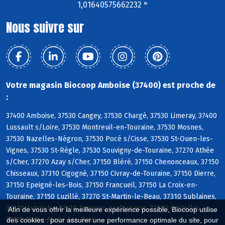
1,01640575662232 °
Nous suivre sur
Votre magasin Biocoop Amboise (37400) est proche de
:
37400 Amboise, 37530 Cangey, 37530 Chargé, 37530 Limeray, 37400
Lussault s/Loire, 37530 Montreuil-en-Touraine, 37530 Mosnes,
37530 Nazelles-Négron, 37530 Pocé s/Cisse, 37530 St-Ouen-les-
Vignes, 37530 St-Règle, 37530 Souvigny-de-Touraine, 37270 Athée
s/Cher, 37270 Azay s/Cher, 37150 Bléré, 37150 Chenonceaux, 37150
Chisseaux, 37310 Cigogné, 37150 Civray-de-Touraine, 37150 Dierre,
37150 Epeigné-les-Bois, 37150 Francueil, 37150 La Croix-en-
Touraine, 37150 Luzillé, 37270 St-Martin-le-Beau, 37310 Sublaines,
37110 Autrèche, 37110 Auzouer-en-Touraine, 37380 Crotelles,
Afin de vous offrir la meilleure expérience possible, Biocoop utilise
37110 Dame-Marie-les-Bois
des cookies : pour assurer une performance optimale du site, pour