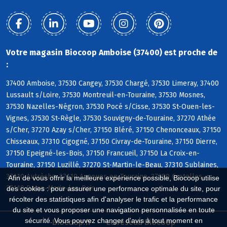
Votre magasin Biocoop Amboise (37400) est proche de
:
37400 Amboise, 37530 Cangey, 37530 Chargé, 37530 Limeray, 37400
Lussault s/Loire, 37530 Montreuil-en-Touraine, 37530 Mosnes,
37530 Nazelles-Négron, 37530 Pocé s/Cisse, 37530 St-Ouen-les-
Vignes, 37530 St-Règle, 37530 Souvigny-de-Touraine, 37270 Athée
s/Cher, 37270 Azay s/Cher, 37150 Bléré, 37150 Chenonceaux, 37150
Chisseaux, 37310 Cigogné, 37150 Civray-de-Touraine, 37150 Dierre,
37150 Epeigné-les-Bois, 37150 Francueil, 37150 La Croix-en-
Touraine, 37150 Luzillé, 37270 St-Martin-le-Beau, 37310 Sublaines,
37110 Autrèche, 37110 Auzouer-en-Touraine, 37380 Crotelles,
Afin de vous offrir la meilleure expérience possible, Biocoop utilise
37110 Dame-Marie-les-Bois
des cookies : pour assurer une performance optimale du site, pour
récolter des statistiques afin d'analyser le trafic et la performance
du site et vous proposer une navigation personnalisée en toute
sécurité. Vous pouvez changer d'avis à tout moment en
Biocoop.fr
Le réseau Biocoop