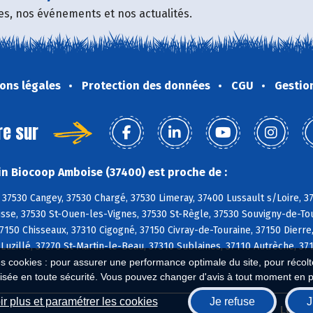
fres, nos événements et nos actualités.
ons légales
Protection des données
CGU
Gestio
re sur
n Biocoop Amboise (37400) est proche de :
37530 Cangey, 37530 Chargé, 37530 Limeray, 37400 Lussault s/Loire, 
sse, 37530 St-Ouen-les-Vignes, 37530 St-Règle, 37530 Souvigny-de-Tou
150 Chisseaux, 37310 Cigogné, 37150 Civray-de-Touraine, 37150 Dierre,
 Luzillé, 37270 St-Martin-le-Beau, 37310 Sublaines, 37110 Autrèche, 
es cookies : pour assurer une performance optimale du site, pour récolter
isée en toute sécurité. Vous pouvez changer d'avis à tout moment en 
r plus et paramétrer les cookies
Je refuse
J
Biocoop.fr
Le ré