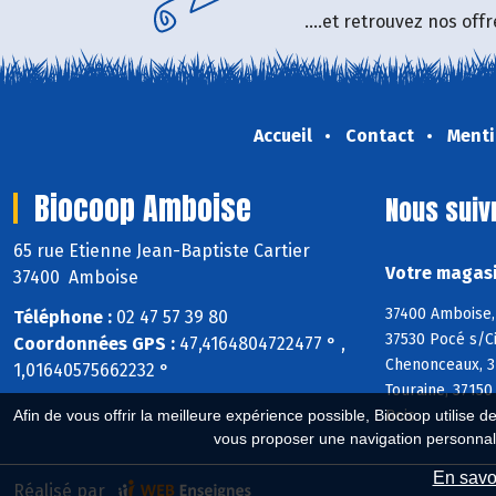
....et retrouvez nos of
Accueil
Contact
Menti
Biocoop Amboise
Nous suiv
65 rue Etienne Jean-Baptiste Cartier
Votre magasi
37400 Amboise
37400 Amboise, 
Téléphone :
02 47 57 39 80
37530 Pocé s/Ci
Coordonnées GPS :
47,4164804722477 ° ,
Chenonceaux, 37
1,01640575662232 °
Touraine, 37150
Bois
Afin de vous offrir la meilleure expérience possible, Biocoop utilise d
vous proposer une navigation personnal
En savoi
Réalisé par