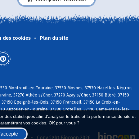
n des cookies
Plan du site
37530 Montreuil-en-Touraine, 37530 Mosnes, 37530 Nazelles-Négron,
raine, 37270 Athée s/Cher, 37270 Azay s/Cher, 37150 Bléré, 37150
 37150 Epeigné-les-Bois, 37150 Francueil, 37150 La Croix-en-
37110 Auzouer-en-Touraine, 37380 Crotelles, 37110 Dame-Marie-les-
 des statistiques afin d'analyser le trafic et la performance du site et
paramétrant vos cookies. OK pour vous ?
'accepte
seau Biocoop
Copyright Biocoop 2026