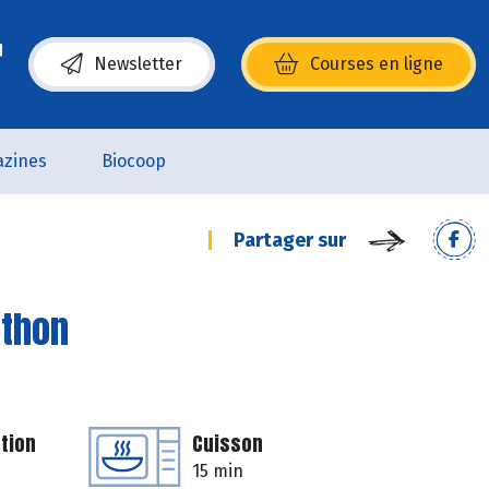
Newsletter
Courses en ligne
(s’ouvre dans une nouvelle fenêtre)
zines
Biocoop
Partager sur
 thon
tion
Cuisson
15 min