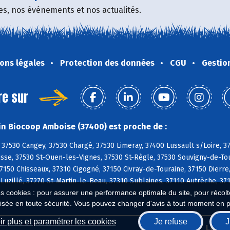
fres, nos événements et nos actualités.
ons légales
Protection des données
CGU
Gestio
re sur
n Biocoop Amboise (37400) est proche de :
37530 Cangey, 37530 Chargé, 37530 Limeray, 37400 Lussault s/Loire, 
sse, 37530 St-Ouen-les-Vignes, 37530 St-Règle, 37530 Souvigny-de-Tou
150 Chisseaux, 37310 Cigogné, 37150 Civray-de-Touraine, 37150 Dierre,
 Luzillé, 37270 St-Martin-le-Beau, 37310 Sublaines, 37110 Autrèche, 
es cookies : pour assurer une performance optimale du site, pour récolter
isée en toute sécurité. Vous pouvez changer d'avis à tout moment en 
r plus et paramétrer les cookies
Je refuse
J
Biocoop.fr
Le ré