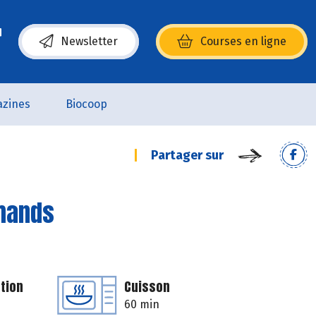
Newsletter
Courses en ligne
(s’ouvre dans une nouvelle fenêtre)
zines
Biocoop
Partager sur
rmands
tion
Cuisson
60 min