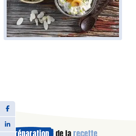
Préparation
de la
recette