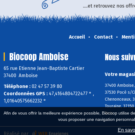
....et retrouvez nos of
Accueil
Contact
Menti
Biocoop Amboise
Nous suiv
65 rue Etienne Jean-Baptiste Cartier
Votre magasi
37400 Amboise
37400 Amboise, 
Téléphone :
02 47 57 39 80
37530 Pocé s/Ci
Coordonnées GPS :
47,4164804722477 ° ,
Chenonceaux, 37
1,01640575662232 °
Touraine, 37150
Bois
Afin de vous offrir la meilleure expérience possible, Biocoop utilise d
vous proposer une navigation personnal
En savoi
Réalisé par