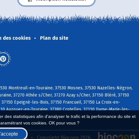
n des cookies
Plan du site
37530 Montreuil-en-Touraine, 37530 Mosnes, 37530 Nazelles-Négron,
raine, 37270 Athée s/Cher, 37270 Azay s/Cher, 37150 Bléré, 37150
 37150 Epeigné-les-Bois, 37150 Francueil, 37150 La Croix-en-
37110 Auzouer-en-Touraine, 37380 Crotelles, 37110 Dame-Marie-les-
 des statistiques afin d'analyser le trafic et la performance du site et
paramétrant vos cookies. OK pour vous ?
'accepte
seau Biocoop
Copyright Biocoop 2026