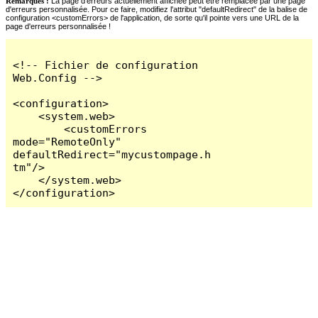
Remarques :
La page d'erreurs actuellement affichée peut être remplacée par une page
d'erreurs personnalisée. Pour ce faire, modifiez l'attribut "defaultRedirect" de la balise de
configuration <customErrors> de l'application, de sorte qu'il pointe vers une URL de la
page d'erreurs personnalisée !
<!-- Fichier de configuration 
Web.Config -->

<configuration>

    <system.web>

        <customErrors 
mode="RemoteOnly" 
defaultRedirect="mycustompage.h
tm"/>

    </system.web>

</configuration>