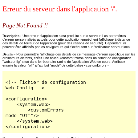
Erreur du serveur dans l'application '/'.
Page Not Found !!
Description :
Une erreur d'application s'est produite sur le serveur. Les paramètres
d'erreur personnalisés actuels pour cette application empêchent l'affichage à distance
des détails de l'erreur de l'application (pour des raisons de sécurité). Cependant, ils
peuvent être affichés par les navigateurs qui s'exécutent sur l'ordinateur serveur local.
Détails =
Pour permettre l'affichage des détails de ce message d'erreur spécifique sur les
ordinateurs distants, créez une balise <customErrors> dans un fichier de configuration
"web.config" situé dans le répertoire racine de l'application Web en cours. Attribuez
ensuite la valeur "off" à l'attribut "mode" de cette balise <customErrors>.
<!-- Fichier de configuration 
Web.Config -->

<configuration>

    <system.web>

        <customErrors 
mode="Off"/>

    </system.web>

</configuration>