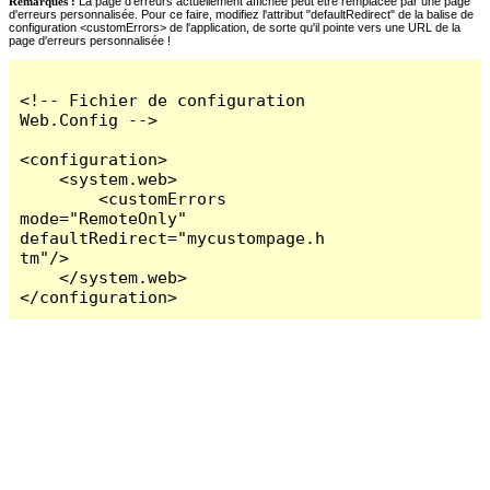
Remarques :
La page d'erreurs actuellement affichée peut être remplacée par une page
d'erreurs personnalisée. Pour ce faire, modifiez l'attribut "defaultRedirect" de la balise de
configuration <customErrors> de l'application, de sorte qu'il pointe vers une URL de la
page d'erreurs personnalisée !
<!-- Fichier de configuration 
Web.Config -->

<configuration>

    <system.web>

        <customErrors 
mode="RemoteOnly" 
defaultRedirect="mycustompage.h
tm"/>

    </system.web>

</configuration>