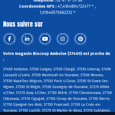
Téléphone :
02 47 57 39 80
Coordonnées GPS :
47,4164804722477 ° ,
1,01640575662232 °
Nous suivre sur
Votre magasin Biocoop Amboise (37400) est proche de
:
37400 Amboise, 37530 Cangey, 37530 Chargé, 37530 Limeray, 37400
Lussault s/Loire, 37530 Montreuil-en-Touraine, 37530 Mosnes,
37530 Nazelles-Négron, 37530 Pocé s/Cisse, 37530 St-Ouen-les-
Vignes, 37530 St-Règle, 37530 Souvigny-de-Touraine, 37270 Athée
s/Cher, 37270 Azay s/Cher, 37150 Bléré, 37150 Chenonceaux, 37150
Chisseaux, 37310 Cigogné, 37150 Civray-de-Touraine, 37150 Dierre,
37150 Epeigné-les-Bois, 37150 Francueil, 37150 La Croix-en-
Touraine, 37150 Luzillé, 37270 St-Martin-le-Beau, 37310 Sublaines,