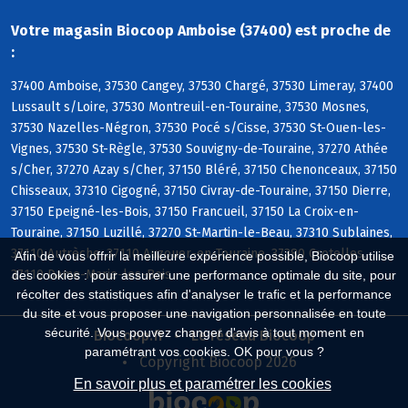
Votre magasin Biocoop Amboise (37400) est proche de
:
37400 Amboise, 37530 Cangey, 37530 Chargé, 37530 Limeray, 37400
Lussault s/Loire, 37530 Montreuil-en-Touraine, 37530 Mosnes,
37530 Nazelles-Négron, 37530 Pocé s/Cisse, 37530 St-Ouen-les-
Vignes, 37530 St-Règle, 37530 Souvigny-de-Touraine, 37270 Athée
s/Cher, 37270 Azay s/Cher, 37150 Bléré, 37150 Chenonceaux, 37150
Chisseaux, 37310 Cigogné, 37150 Civray-de-Touraine, 37150 Dierre,
37150 Epeigné-les-Bois, 37150 Francueil, 37150 La Croix-en-
Touraine, 37150 Luzillé, 37270 St-Martin-le-Beau, 37310 Sublaines,
37110 Autrèche, 37110 Auzouer-en-Touraine, 37380 Crotelles,
Afin de vous offrir la meilleure expérience possible, Biocoop utilise
37110 Dame-Marie-les-Bois
des cookies : pour assurer une performance optimale du site, pour
récolter des statistiques afin d'analyser le trafic et la performance
du site et vous proposer une navigation personnalisée en toute
sécurité. Vous pouvez changer d'avis à tout moment en
Biocoop.fr
Le réseau Biocoop
paramétrant vos cookies. OK pour vous ?
Copyright Biocoop 2026
En savoir plus et paramétrer les cookies