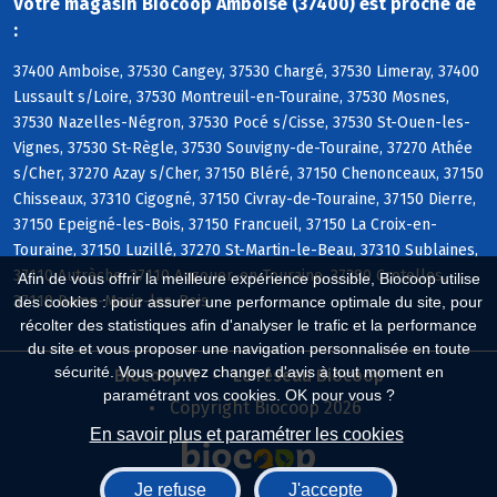
Votre magasin Biocoop Amboise (37400) est proche de
:
37400 Amboise, 37530 Cangey, 37530 Chargé, 37530 Limeray, 37400
Lussault s/Loire, 37530 Montreuil-en-Touraine, 37530 Mosnes,
37530 Nazelles-Négron, 37530 Pocé s/Cisse, 37530 St-Ouen-les-
Vignes, 37530 St-Règle, 37530 Souvigny-de-Touraine, 37270 Athée
s/Cher, 37270 Azay s/Cher, 37150 Bléré, 37150 Chenonceaux, 37150
Chisseaux, 37310 Cigogné, 37150 Civray-de-Touraine, 37150 Dierre,
37150 Epeigné-les-Bois, 37150 Francueil, 37150 La Croix-en-
Touraine, 37150 Luzillé, 37270 St-Martin-le-Beau, 37310 Sublaines,
37110 Autrèche, 37110 Auzouer-en-Touraine, 37380 Crotelles,
Afin de vous offrir la meilleure expérience possible, Biocoop utilise
37110 Dame-Marie-les-Bois
des cookies : pour assurer une performance optimale du site, pour
récolter des statistiques afin d'analyser le trafic et la performance
du site et vous proposer une navigation personnalisée en toute
sécurité. Vous pouvez changer d'avis à tout moment en
Biocoop.fr
Le réseau Biocoop
paramétrant vos cookies. OK pour vous ?
Copyright Biocoop 2026
En savoir plus et paramétrer les cookies
Je refuse
J'accepte