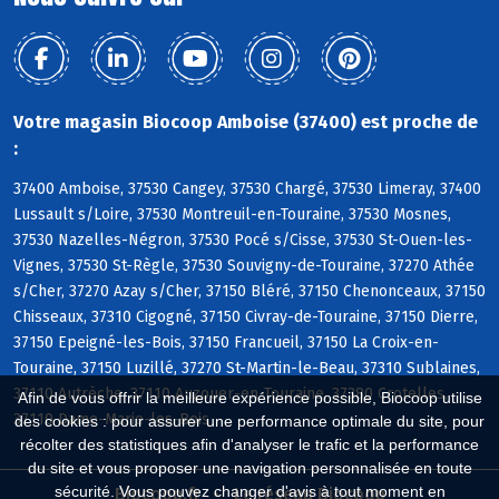
Votre magasin Biocoop Amboise (37400) est proche de
:
37400 Amboise, 37530 Cangey, 37530 Chargé, 37530 Limeray, 37400
Lussault s/Loire, 37530 Montreuil-en-Touraine, 37530 Mosnes,
37530 Nazelles-Négron, 37530 Pocé s/Cisse, 37530 St-Ouen-les-
Vignes, 37530 St-Règle, 37530 Souvigny-de-Touraine, 37270 Athée
s/Cher, 37270 Azay s/Cher, 37150 Bléré, 37150 Chenonceaux, 37150
Chisseaux, 37310 Cigogné, 37150 Civray-de-Touraine, 37150 Dierre,
37150 Epeigné-les-Bois, 37150 Francueil, 37150 La Croix-en-
Touraine, 37150 Luzillé, 37270 St-Martin-le-Beau, 37310 Sublaines,
37110 Autrèche, 37110 Auzouer-en-Touraine, 37380 Crotelles,
Afin de vous offrir la meilleure expérience possible, Biocoop utilise
37110 Dame-Marie-les-Bois
des cookies : pour assurer une performance optimale du site, pour
récolter des statistiques afin d'analyser le trafic et la performance
du site et vous proposer une navigation personnalisée en toute
sécurité. Vous pouvez changer d'avis à tout moment en
Biocoop.fr
Le réseau Biocoop