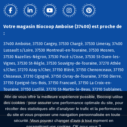
Votre magasin Biocoop Amboise (37400) est proche de
:
37400 Amboise, 37530 Cangey, 37530 Chargé, 37530 Limeray, 37400
Lussault s/Loire, 37530 Montreuil-en-Touraine, 37530 Mosnes,
37530 Nazelles-Négron, 37530 Pocé s/Cisse, 37530 St-Ouen-les-
Vignes, 37530 St-Règle, 37530 Souvigny-de-Touraine, 37270 Athée
s/Cher, 37270 Azay s/Cher, 37150 Bléré, 37150 Chenonceaux, 37150
Chisseaux, 37310 Cigogné, 37150 Civray-de-Touraine, 37150 Dierre,
37150 Epeigné-les-Bois, 37150 Francueil, 37150 La Croix-en-
Touraine, 37150 Luzillé, 37270 St-Martin-le-Beau, 37310 Sublaines,
37110 Autrèche, 37110 Auzouer-en-Touraine, 37380 Crotelles,
Afin de vous offrir la meilleure expérience possible, Biocoop utilise
37110 Dame-Marie-les-Bois
des cookies : pour assurer une performance optimale du site, pour
récolter des statistiques afin d'analyser le trafic et la performance
du site et vous proposer une navigation personnalisée en toute
sécurité. Vous pouvez changer d'avis à tout moment en
Biocoop.fr
Le réseau Biocoop
paramétrant vos cookies. OK pour vous ?