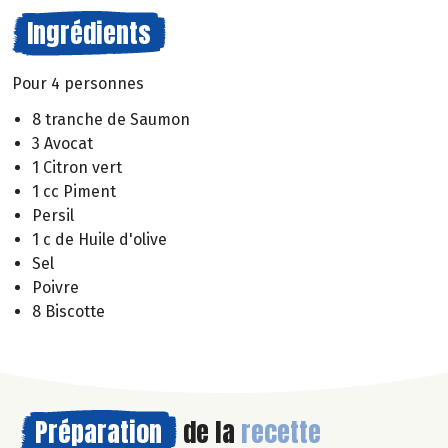
Ingrédients
Pour 4 personnes
8 tranche de Saumon
3 Avocat
1 Citron vert
1 cc Piment
Persil
1 c de Huile d'olive
Sel
Poivre
8 Biscotte
Préparation
de la
recette