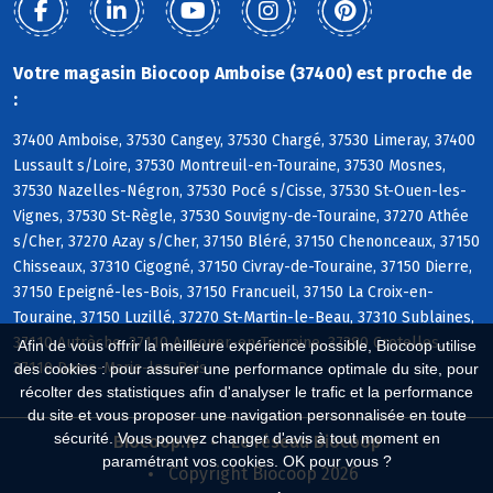
Votre magasin Biocoop Amboise (37400) est proche de
:
37400 Amboise, 37530 Cangey, 37530 Chargé, 37530 Limeray, 37400
Lussault s/Loire, 37530 Montreuil-en-Touraine, 37530 Mosnes,
37530 Nazelles-Négron, 37530 Pocé s/Cisse, 37530 St-Ouen-les-
Vignes, 37530 St-Règle, 37530 Souvigny-de-Touraine, 37270 Athée
s/Cher, 37270 Azay s/Cher, 37150 Bléré, 37150 Chenonceaux, 37150
Chisseaux, 37310 Cigogné, 37150 Civray-de-Touraine, 37150 Dierre,
37150 Epeigné-les-Bois, 37150 Francueil, 37150 La Croix-en-
Touraine, 37150 Luzillé, 37270 St-Martin-le-Beau, 37310 Sublaines,
37110 Autrèche, 37110 Auzouer-en-Touraine, 37380 Crotelles,
Afin de vous offrir la meilleure expérience possible, Biocoop utilise
37110 Dame-Marie-les-Bois
des cookies : pour assurer une performance optimale du site, pour
récolter des statistiques afin d'analyser le trafic et la performance
du site et vous proposer une navigation personnalisée en toute
sécurité. Vous pouvez changer d'avis à tout moment en
Biocoop.fr
Le réseau Biocoop
paramétrant vos cookies. OK pour vous ?
Copyright Biocoop 2026