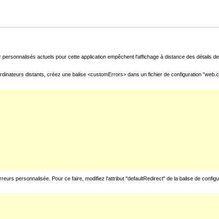
 personnalisés actuels pour cette application empêchent l'affichage à distance des détails de 
rdinateurs distants, créez une balise <customErrors> dans un fichier de configuration "web.con
urs personnalisée. Pour ce faire, modifiez l'attribut "defaultRedirect" de la balise de config