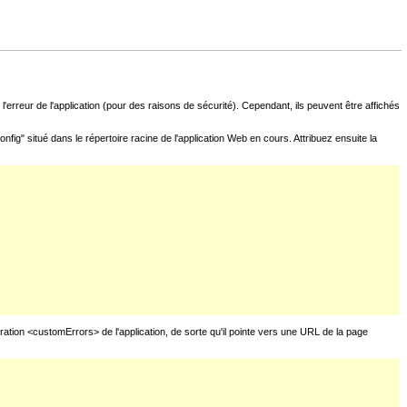
l'erreur de l'application (pour des raisons de sécurité). Cependant, ils peuvent être affichés
fig" situé dans le répertoire racine de l'application Web en cours. Attribuez ensuite la
uration <customErrors> de l'application, de sorte qu'il pointe vers une URL de la page