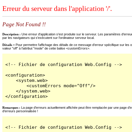
Erreur du serveur dans l'application '/'.
Page Not Found !!
Description :
Une erreur d'application s'est produite sur le serveur. Les paramètres d'erreur
par les navigateurs qui s'exécutent sur l'ordinateur serveur local.
Détails =
Pour permettre l'affichage des détails de ce message d'erreur spécifique sur les o
valeur "off" à l'attribut "mode" de cette balise <customErrors>.
<!-- Fichier de configuration Web.Config -->

<configuration>

    <system.web>

        <customErrors mode="Off"/>

    </system.web>

</configuration>
Remarques :
La page d'erreurs actuellement affichée peut être remplacée par une page d'erre
d'erreurs personnalisée !
<!-- Fichier de configuration Web.Config -->
