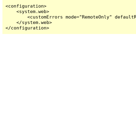
<configuration>

    <system.web>

        <customErrors mode="RemoteOnly" defaultR
    </system.web>

</configuration>