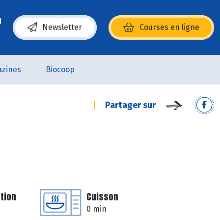
Newsletter
Courses en ligne
(s’ouvre dans une nouvelle fenêtre)
zines
Biocoop
Partager sur
tion
Cuisson
0 min