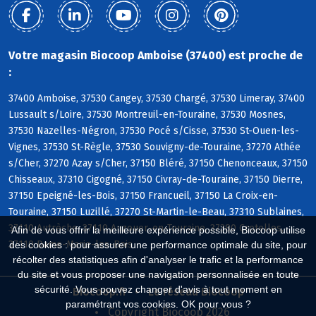
Votre magasin Biocoop Amboise (37400) est proche de
:
37400 Amboise, 37530 Cangey, 37530 Chargé, 37530 Limeray, 37400
Lussault s/Loire, 37530 Montreuil-en-Touraine, 37530 Mosnes,
37530 Nazelles-Négron, 37530 Pocé s/Cisse, 37530 St-Ouen-les-
Vignes, 37530 St-Règle, 37530 Souvigny-de-Touraine, 37270 Athée
s/Cher, 37270 Azay s/Cher, 37150 Bléré, 37150 Chenonceaux, 37150
Chisseaux, 37310 Cigogné, 37150 Civray-de-Touraine, 37150 Dierre,
37150 Epeigné-les-Bois, 37150 Francueil, 37150 La Croix-en-
Touraine, 37150 Luzillé, 37270 St-Martin-le-Beau, 37310 Sublaines,
37110 Autrèche, 37110 Auzouer-en-Touraine, 37380 Crotelles,
Afin de vous offrir la meilleure expérience possible, Biocoop utilise
37110 Dame-Marie-les-Bois
des cookies : pour assurer une performance optimale du site, pour
récolter des statistiques afin d'analyser le trafic et la performance
du site et vous proposer une navigation personnalisée en toute
sécurité. Vous pouvez changer d'avis à tout moment en
Biocoop.fr
Le réseau Biocoop
paramétrant vos cookies. OK pour vous ?
Copyright Biocoop 2026