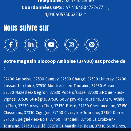
Téléphone :
02 47 57 39 80
Coordonnées GPS :
47,4164804722477 ° ,
1,01640575662232 °
Nous suivre sur
Votre magasin Biocoop Amboise (37400) est proche de
:
37400 Amboise, 37530 Cangey, 37530 Chargé, 37530 Limeray, 37400
Lussault s/Loire, 37530 Montreuil-en-Touraine, 37530 Mosnes,
37530 Nazelles-Négron, 37530 Pocé s/Cisse, 37530 St-Ouen-les-
Vignes, 37530 St-Règle, 37530 Souvigny-de-Touraine, 37270 Athée
s/Cher, 37270 Azay s/Cher, 37150 Bléré, 37150 Chenonceaux, 37150
Chisseaux, 37310 Cigogné, 37150 Civray-de-Touraine, 37150 Dierre,
37150 Epeigné-les-Bois, 37150 Francueil, 37150 La Croix-en-
Touraine, 37150 Luzillé, 37270 St-Martin-le-Beau, 37310 Sublaines,