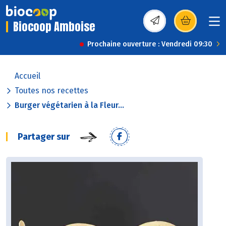
Biocoop Amboise
(s’ouvre dans une nou
Prochaine ouverture : Vendredi 09:30
Accueil
Toutes nos recettes
Burger végétarien à la Fleur...
Partager sur