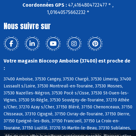
Coordonnées GPS :
47,4164804722477 ° ,
1,01640575662232 °
Nous suivre sur
Votre magasin Biocoop Amboise (37400) est proche de
:
37400 Amboise, 37530 Cangey, 37530 Chargé, 37530 Limeray, 37400
Lussault s/Loire, 37530 Montreuil-en-Touraine, 37530 Mosnes,
37530 Nazelles-Négron, 37530 Pocé s/Cisse, 37530 St-Ouen-les-
Vignes, 37530 St-Règle, 37530 Souvigny-de-Touraine, 37270 Athée
s/Cher, 37270 Azay s/Cher, 37150 Bléré, 37150 Chenonceaux, 37150
Chisseaux, 37310 Cigogné, 37150 Civray-de-Touraine, 37150 Dierre,
37150 Epeigné-les-Bois, 37150 Francueil, 37150 La Croix-en-
Touraine, 37150 Luzillé, 37270 St-Martin-le-Beau, 37310 Sublaines,
37110 Autrèche, 37110 Auzouer-en-Touraine, 37380 Crotelles,