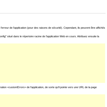
l'erreur de l'application (pour des raisons de sécurité). Cependant, ils peuvent être affichés
fig" situé dans le répertoire racine de l'application Web en cours. Attribuez ensuite la
uration <customErrors> de l'application, de sorte qu'il pointe vers une URL de la page