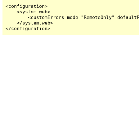
<configuration>

    <system.web>

        <customErrors mode="RemoteOnly" defaultR
    </system.web>

</configuration>