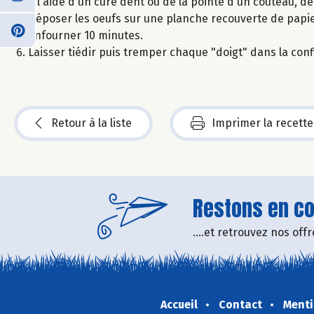
A l'aide d'un cure dent ou de la pointe d'un couteau, de
Déposer les oeufs sur une planche recouverte de papie
Enfourner 10 minutes.
Laisser tiédir puis tremper chaque "doigt" dans la conf
Retour à la liste
Imprimer la recette
Restons en con
....et retrouvez nos of
Accueil
Contact
Menti