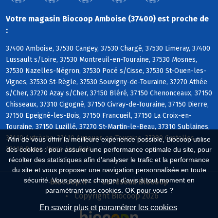
Votre magasin Biocoop Amboise (37400) est proche de
:
37400 Amboise, 37530 Cangey, 37530 Chargé, 37530 Limeray, 37400
Lussault s/Loire, 37530 Montreuil-en-Touraine, 37530 Mosnes,
37530 Nazelles-Négron, 37530 Pocé s/Cisse, 37530 St-Ouen-les-
Vignes, 37530 St-Règle, 37530 Souvigny-de-Touraine, 37270 Athée
s/Cher, 37270 Azay s/Cher, 37150 Bléré, 37150 Chenonceaux, 37150
Chisseaux, 37310 Cigogné, 37150 Civray-de-Touraine, 37150 Dierre,
37150 Epeigné-les-Bois, 37150 Francueil, 37150 La Croix-en-
Touraine, 37150 Luzillé, 37270 St-Martin-le-Beau, 37310 Sublaines,
37110 Autrèche, 37110 Auzouer-en-Touraine, 37380 Crotelles,
Afin de vous offrir la meilleure expérience possible, Biocoop utilise
37110 Dame-Marie-les-Bois
des cookies : pour assurer une performance optimale du site, pour
récolter des statistiques afin d'analyser le trafic et la performance
du site et vous proposer une navigation personnalisée en toute
sécurité. Vous pouvez changer d'avis à tout moment en
Biocoop.fr
Le réseau Biocoop
paramétrant vos cookies. OK pour vous ?
Copyright Biocoop 2026
En savoir plus et paramétrer les cookies