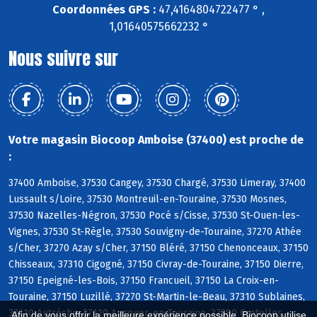
Coordonnées GPS :
47,4164804722477 ° ,
1,01640575662232 °
Nous suivre sur
Votre magasin Biocoop Amboise (37400) est proche de
:
37400 Amboise, 37530 Cangey, 37530 Chargé, 37530 Limeray, 37400
Lussault s/Loire, 37530 Montreuil-en-Touraine, 37530 Mosnes,
37530 Nazelles-Négron, 37530 Pocé s/Cisse, 37530 St-Ouen-les-
Vignes, 37530 St-Règle, 37530 Souvigny-de-Touraine, 37270 Athée
s/Cher, 37270 Azay s/Cher, 37150 Bléré, 37150 Chenonceaux, 37150
Chisseaux, 37310 Cigogné, 37150 Civray-de-Touraine, 37150 Dierre,
37150 Epeigné-les-Bois, 37150 Francueil, 37150 La Croix-en-
Touraine, 37150 Luzillé, 37270 St-Martin-le-Beau, 37310 Sublaines,
37110 Autrèche, 37110 Auzouer-en-Touraine, 37380 Crotelles,
Afin de vous offrir la meilleure expérience possible, Biocoop utilise