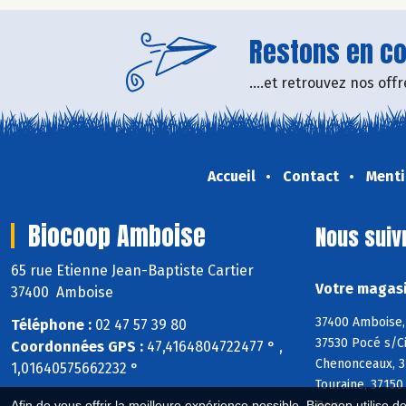
Restons en con
....et retrouvez nos of
Accueil
Contact
Menti
Biocoop Amboise
Nous suiv
65 rue Etienne Jean-Baptiste Cartier
Votre magasi
37400 Amboise
37400 Amboise, 
Téléphone :
02 47 57 39 80
37530 Pocé s/Ci
Coordonnées GPS :
47,4164804722477 ° ,
Chenonceaux, 37
1,01640575662232 °
Touraine, 37150
Bois
Afin de vous offrir la meilleure expérience possible, Biocoop utilise d