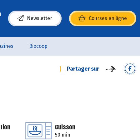
Newsletter
Courses en ligne
(s’ouvre dans une nouvelle fenêtre)
zines
Biocoop
Partager sur
tion
Cuisson
50 min