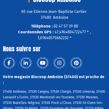
65 rue Etienne Jean-Baptiste Cartier
37400 Amboise
Téléphone :
02 47 57 39 80
Coordonnées GPS :
47,4164804722477 ° ,
1,01640575662232 °
Nous suivre sur
Votre magasin Biocoop Amboise (37400) est proche de
:
37400 Amboise, 37530 Cangey, 37530 Chargé, 37530 Limeray, 37400
Lussault s/Loire, 37530 Montreuil-en-Touraine, 37530 Mosnes,
37530 Nazelles-Négron, 37530 Pocé s/Cisse, 37530 St-Ouen-les-
Vignes, 37530 St-Règle, 37530 Souvigny-de-Touraine, 37270 Athée