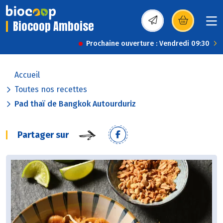
Biocoop Amboise
(s’ouvre dans une nou
Prochaine ouverture : Vendredi 09:30
Accueil
Toutes nos recettes
Pad thaï de Bangkok Autourduriz
Partager sur