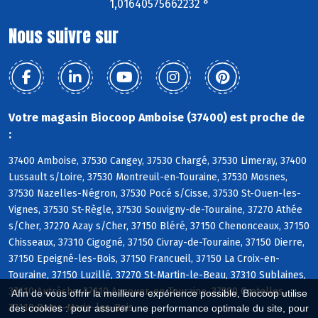
1,01640575662232 °
Nous suivre sur
Votre magasin Biocoop Amboise (37400) est proche de
:
37400 Amboise, 37530 Cangey, 37530 Chargé, 37530 Limeray, 37400
Lussault s/Loire, 37530 Montreuil-en-Touraine, 37530 Mosnes,
37530 Nazelles-Négron, 37530 Pocé s/Cisse, 37530 St-Ouen-les-
Vignes, 37530 St-Règle, 37530 Souvigny-de-Touraine, 37270 Athée
s/Cher, 37270 Azay s/Cher, 37150 Bléré, 37150 Chenonceaux, 37150
Chisseaux, 37310 Cigogné, 37150 Civray-de-Touraine, 37150 Dierre,
37150 Epeigné-les-Bois, 37150 Francueil, 37150 La Croix-en-
Touraine, 37150 Luzillé, 37270 St-Martin-le-Beau, 37310 Sublaines,
37110 Autrèche, 37110 Auzouer-en-Touraine, 37380 Crotelles,
Afin de vous offrir la meilleure expérience possible, Biocoop utilise
37110 Dame-Marie-les-Bois
des cookies : pour assurer une performance optimale du site, pour