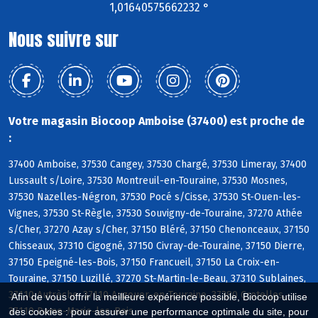
1,01640575662232 °
Nous suivre sur
Votre magasin Biocoop Amboise (37400) est proche de
:
37400 Amboise, 37530 Cangey, 37530 Chargé, 37530 Limeray, 37400
Lussault s/Loire, 37530 Montreuil-en-Touraine, 37530 Mosnes,
37530 Nazelles-Négron, 37530 Pocé s/Cisse, 37530 St-Ouen-les-
Vignes, 37530 St-Règle, 37530 Souvigny-de-Touraine, 37270 Athée
s/Cher, 37270 Azay s/Cher, 37150 Bléré, 37150 Chenonceaux, 37150
Chisseaux, 37310 Cigogné, 37150 Civray-de-Touraine, 37150 Dierre,
37150 Epeigné-les-Bois, 37150 Francueil, 37150 La Croix-en-
Touraine, 37150 Luzillé, 37270 St-Martin-le-Beau, 37310 Sublaines,
37110 Autrèche, 37110 Auzouer-en-Touraine, 37380 Crotelles,
Afin de vous offrir la meilleure expérience possible, Biocoop utilise
37110 Dame-Marie-les-Bois
des cookies : pour assurer une performance optimale du site, pour