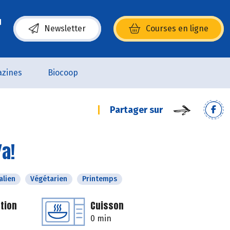
Newsletter
Courses en ligne
(s’ouvre dans une nouvelle fenêtre)
zines
Biocoop
Partager sur
Ya!
alien
Végétarien
Printemps
tion
Cuisson
0 min