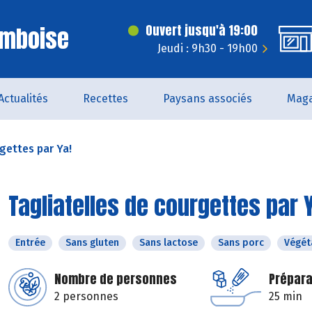
Amboise
Ouvert jusqu'à 19:00
Jeudi : 9h30 - 19h00
Actualités
Recettes
Paysans associés
Maga
gettes par Ya!
Tagliatelles de courgettes par 
Entrée
Sans gluten
Sans lactose
Sans porc
Végét
Nombre de personnes
Prépara
2 personnes
25 min