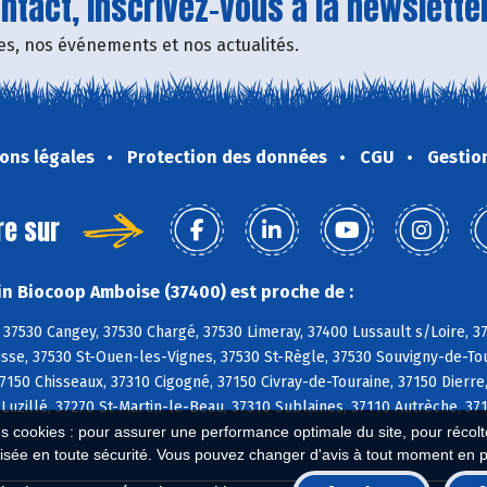
tact, inscrivez-vous à la newsletter
fres, nos événements et nos actualités.
ons légales
Protection des données
CGU
Gestio
re sur
n Biocoop Amboise (37400) est proche de :
37530 Cangey, 37530 Chargé, 37530 Limeray, 37400 Lussault s/Loire, 
sse, 37530 St-Ouen-les-Vignes, 37530 St-Règle, 37530 Souvigny-de-Tou
150 Chisseaux, 37310 Cigogné, 37150 Civray-de-Touraine, 37150 Dierre,
 Luzillé, 37270 St-Martin-le-Beau, 37310 Sublaines, 37110 Autrèche, 
es cookies : pour assurer une performance optimale du site, pour récolter
isée en toute sécurité. Vous pouvez changer d'avis à tout moment en 