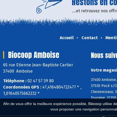
Restons en con
....et retrouvez nos of
Accueil
Contact
Menti
Biocoop Amboise
Nous suiv
65 rue Etienne Jean-Baptiste Cartier
Votre magasi
37400 Amboise
37400 Amboise, 
Téléphone :
02 47 57 39 80
37530 Pocé s/Ci
Coordonnées GPS :
47,4164804722477 ° ,
Chenonceaux, 37
1,01640575662232 °
Touraine, 37150
Bois
Afin de vous offrir la meilleure expérience possible, Biocoop utilise d
vous proposer une navigation personnal