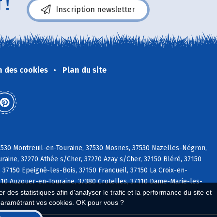
 !
Inscription newsletter
n des cookies
Plan du site
37530 Montreuil-en-Touraine, 37530 Mosnes, 37530 Nazelles-Négron,
raine, 37270 Athée s/Cher, 37270 Azay s/Cher, 37150 Bléré, 37150
 37150 Epeigné-les-Bois, 37150 Francueil, 37150 La Croix-en-
37110 Auzouer-en-Touraine, 37380 Crotelles, 37110 Dame-Marie-les-
 des statistiques afin d'analyser le trafic et la performance du site et
paramétrant vos cookies. OK pour vous ?