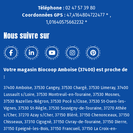
Téléphone :
02 47 57 39 80
Coordonnées GPS :
47,4164804722477 ° ,
1,01640575662232 °
Nous suivre sur
Votre magasin Biocoop Amboise (37400) est proche de
:
37400 Amboise, 37530 Cangey, 37530 Chargé, 37530 Limeray, 37400
Lussault s/Loire, 37530 Montreuil-en-Touraine, 37530 Mosnes,
37530 Nazelles-Négron, 37530 Pocé s/Cisse, 37530 St-Ouen-les-
Vignes, 37530 St-Règle, 37530 Souvigny-de-Touraine, 37270 Athée
s/Cher, 37270 Azay s/Cher, 37150 Bléré, 37150 Chenonceaux, 37150
Chisseaux, 37310 Cigogné, 37150 Civray-de-Touraine, 37150 Dierre,
37150 Epeigné-les-Bois, 37150 Francueil, 37150 La Croix-en-