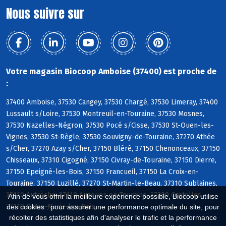
Nous suivre sur
Votre magasin Biocoop Amboise (37400) est proche de
:
37400 Amboise, 37530 Cangey, 37530 Chargé, 37530 Limeray, 37400
Lussault s/Loire, 37530 Montreuil-en-Touraine, 37530 Mosnes,
37530 Nazelles-Négron, 37530 Pocé s/Cisse, 37530 St-Ouen-les-
Vignes, 37530 St-Règle, 37530 Souvigny-de-Touraine, 37270 Athée
s/Cher, 37270 Azay s/Cher, 37150 Bléré, 37150 Chenonceaux, 37150
Chisseaux, 37310 Cigogné, 37150 Civray-de-Touraine, 37150 Dierre,
37150 Epeigné-les-Bois, 37150 Francueil, 37150 La Croix-en-
Touraine, 37150 Luzillé, 37270 St-Martin-le-Beau, 37310 Sublaines,
37110 Autrèche, 37110 Auzouer-en-Touraine, 37380 Crotelles,
Afin de vous offrir la meilleure expérience possible, Biocoop utilise
37110 Dame-Marie-les-Bois
des cookies : pour assurer une performance optimale du site, pour
récolter des statistiques afin d'analyser le trafic et la performance