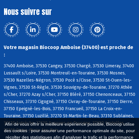
Nous suivre sur
Votre magasin Biocoop Amboise (37400) est proche de
:
37400 Amboise, 37530 Cangey, 37530 Chargé, 37530 Limeray, 37400
Lussault s/Loire, 37530 Montreuil-en-Touraine, 37530 Mosnes,
37530 Nazelles-Négron, 37530 Pocé s/Cisse, 37530 St-Ouen-les-
Vignes, 37530 St-Règle, 37530 Souvigny-de-Touraine, 37270 Athée
s/Cher, 37270 Azay s/Cher, 37150 Bléré, 37150 Chenonceaux, 37150
Chisseaux, 37310 Cigogné, 37150 Civray-de-Touraine, 37150 Dierre,
37150 Epeigné-les-Bois, 37150 Francueil, 37150 La Croix-en-
Touraine, 37150 Luzillé, 37270 St-Martin-le-Beau, 37310 Sublaines,
37110 Autrèche, 37110 Auzouer-en-Touraine, 37380 Crotelles,
Afin de vous offrir la meilleure expérience possible, Biocoop utilise
37110 Dame-Marie-les-Bois
des cookies : pour assurer une performance optimale du site, pour
récolter des statistiques afin d'analyser le trafic et la performance