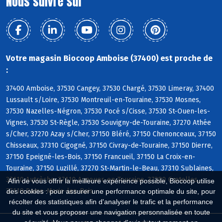
Nous suivre sur
Votre magasin Biocoop Amboise (37400) est proche de
:
37400 Amboise, 37530 Cangey, 37530 Chargé, 37530 Limeray, 37400
Lussault s/Loire, 37530 Montreuil-en-Touraine, 37530 Mosnes,
37530 Nazelles-Négron, 37530 Pocé s/Cisse, 37530 St-Ouen-les-
Vignes, 37530 St-Règle, 37530 Souvigny-de-Touraine, 37270 Athée
s/Cher, 37270 Azay s/Cher, 37150 Bléré, 37150 Chenonceaux, 37150
Chisseaux, 37310 Cigogné, 37150 Civray-de-Touraine, 37150 Dierre,
37150 Epeigné-les-Bois, 37150 Francueil, 37150 La Croix-en-
Touraine, 37150 Luzillé, 37270 St-Martin-le-Beau, 37310 Sublaines,
37110 Autrèche, 37110 Auzouer-en-Touraine, 37380 Crotelles,
Afin de vous offrir la meilleure expérience possible, Biocoop utilise
37110 Dame-Marie-les-Bois
des cookies : pour assurer une performance optimale du site, pour
récolter des statistiques afin d'analyser le trafic et la performance
du site et vous proposer une navigation personnalisée en toute