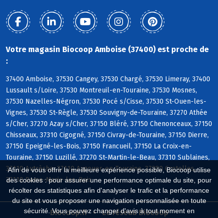
Votre magasin Biocoop Amboise (37400) est proche de
:
37400 Amboise, 37530 Cangey, 37530 Chargé, 37530 Limeray, 37400
Lussault s/Loire, 37530 Montreuil-en-Touraine, 37530 Mosnes,
37530 Nazelles-Négron, 37530 Pocé s/Cisse, 37530 St-Ouen-les-
Vignes, 37530 St-Règle, 37530 Souvigny-de-Touraine, 37270 Athée
s/Cher, 37270 Azay s/Cher, 37150 Bléré, 37150 Chenonceaux, 37150
Chisseaux, 37310 Cigogné, 37150 Civray-de-Touraine, 37150 Dierre,
37150 Epeigné-les-Bois, 37150 Francueil, 37150 La Croix-en-
Touraine, 37150 Luzillé, 37270 St-Martin-le-Beau, 37310 Sublaines,
37110 Autrèche, 37110 Auzouer-en-Touraine, 37380 Crotelles,
Afin de vous offrir la meilleure expérience possible, Biocoop utilise
37110 Dame-Marie-les-Bois
des cookies : pour assurer une performance optimale du site, pour
récolter des statistiques afin d'analyser le trafic et la performance
du site et vous proposer une navigation personnalisée en toute
sécurité. Vous pouvez changer d'avis à tout moment en
Biocoop.fr
Le réseau Biocoop