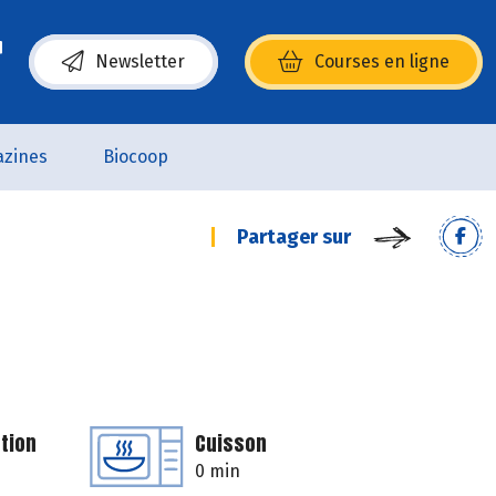
Newsletter
Courses en ligne
(s’ouvre dans une nouvelle fenêtre)
zines
Biocoop
Partager sur
tion
Cuisson
0 min