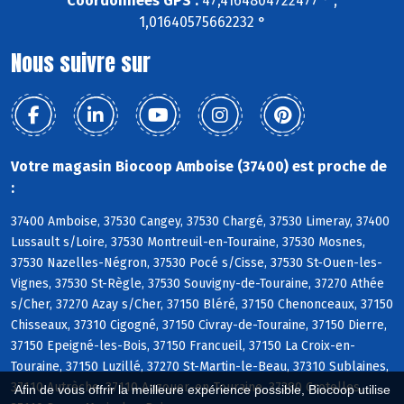
Coordonnées GPS :
47,4164804722477 ° ,
1,01640575662232 °
Nous suivre sur
Votre magasin Biocoop Amboise (37400) est proche de
:
37400 Amboise, 37530 Cangey, 37530 Chargé, 37530 Limeray, 37400
Lussault s/Loire, 37530 Montreuil-en-Touraine, 37530 Mosnes,
37530 Nazelles-Négron, 37530 Pocé s/Cisse, 37530 St-Ouen-les-
Vignes, 37530 St-Règle, 37530 Souvigny-de-Touraine, 37270 Athée
s/Cher, 37270 Azay s/Cher, 37150 Bléré, 37150 Chenonceaux, 37150
Chisseaux, 37310 Cigogné, 37150 Civray-de-Touraine, 37150 Dierre,
37150 Epeigné-les-Bois, 37150 Francueil, 37150 La Croix-en-
Touraine, 37150 Luzillé, 37270 St-Martin-le-Beau, 37310 Sublaines,
37110 Autrèche, 37110 Auzouer-en-Touraine, 37380 Crotelles,
Afin de vous offrir la meilleure expérience possible, Biocoop utilise