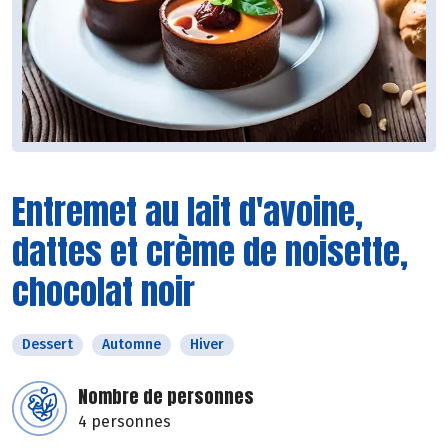
Entremet au lait d'avoine,
dattes et crème de noisette,
chocolat noir
Dessert
Automne
Hiver
Nombre de personnes
4 personnes