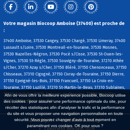
Votre magasin Biocoop Amboise (37400) est proche de
:
37400 Amboise, 37530 Cangey, 37530 Chargé, 37530 Limeray, 37400
Lussault s/Loire, 37530 Montreuil-en-Touraine, 37530 Mosnes,
37530 Nazelles-Négron, 37530 Pocé s/Cisse, 37530 St-Ouen-les-
Vignes, 37530 St-Règle, 37530 Souvigny-de-Touraine, 37270 Athée
s/Cher, 37270 Azay s/Cher, 37150 Bléré, 37150 Chenonceaux, 37150
Chisseaux, 37310 Cigogné, 37150 Civray-de-Touraine, 37150 Dierre,
37150 Epeigné-les-Bois, 37150 Francueil, 37150 La Croix-en-
Touraine, 37150 Luzillé, 37270 St-Martin-le-Beau, 37310 Sublaines,
37110 Autrèche, 37110 Auzouer-en-Touraine, 37380 Crotelles,
Afin de vous offrir la meilleure expérience possible, Biocoop utilise
37110 Dame-Marie-les-Bois
des cookies : pour assurer une performance optimale du site, pour
récolter des statistiques afin d'analyser le trafic et la performance
du site et vous proposer une navigation personnalisée en toute
sécurité. Vous pouvez changer d'avis à tout moment en
Biocoop.fr
Le réseau Biocoop
paramétrant vos cookies. OK pour vous ?
Copyright Biocoop 2026