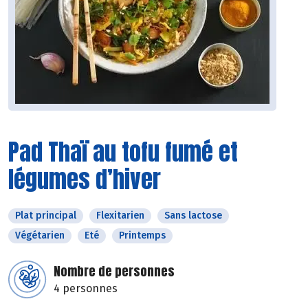
Pad Thaï au tofu fumé et
légumes d’hiver
Plat principal
Flexitarien
Sans lactose
Végétarien
Eté
Printemps
Nombre de personnes
4 personnes