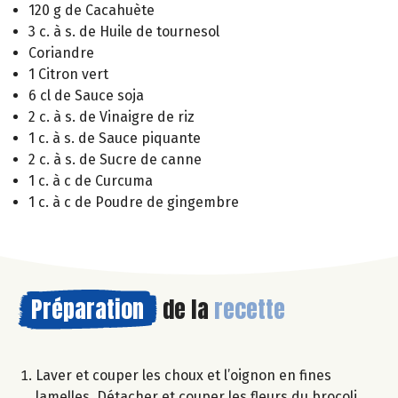
120 g de Cacahuète
3 c. à s. de Huile de tournesol
Coriandre
1 Citron vert
6 cl de Sauce soja
2 c. à s. de Vinaigre de riz
1 c. à s. de Sauce piquante
2 c. à s. de Sucre de canne
1 c. à c de Curcuma
1 c. à c de Poudre de gingembre
Préparation
de la
recette
Laver et couper les choux et l’oignon en fines
lamelles. Détacher et couper les fleurs du brocoli,