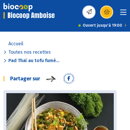
Biocoop Amboise
(s’ouvre dans une nou
Ouvert jusqu'à 19:00
Accueil
Toutes nos recettes
Pad Thaï au tofu fumé...
Partager sur