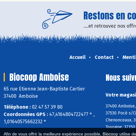
Restons en con
....et retrouvez nos of
Accueil
Contact
Menti
Biocoop Amboise
Nous suiv
65 rue Etienne Jean-Baptiste Cartier
Votre magasi
37400 Amboise
37400 Amboise, 
Téléphone :
02 47 57 39 80
37530 Pocé s/Ci
Coordonnées GPS :
47,4164804722477 ° ,
Chenonceaux, 37
1,01640575662232 °
Touraine, 37150
Bois
Afin de vous offrir la meilleure expérience possible, Biocoop utilise d