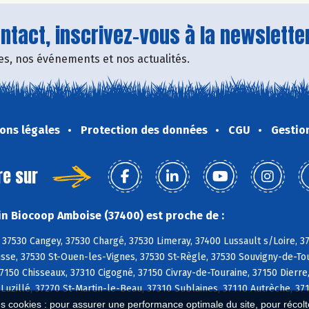
tact, inscrivez-vous à la newsletter
fres, nos événements et nos actualités.
ons légales
Protection des données
CGU
Gestio
re sur
n Biocoop Amboise (37400) est proche de :
37530 Cangey, 37530 Chargé, 37530 Limeray, 37400 Lussault s/Loire, 
sse, 37530 St-Ouen-les-Vignes, 37530 St-Règle, 37530 Souvigny-de-Tou
150 Chisseaux, 37310 Cigogné, 37150 Civray-de-Touraine, 37150 Dierre,
 Luzillé, 37270 St-Martin-le-Beau, 37310 Sublaines, 37110 Autrèche, 
es cookies : pour assurer une performance optimale du site, pour récolter