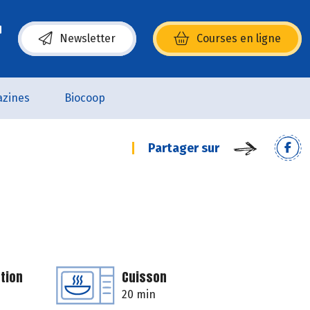
Newsletter
Courses en ligne
(s’ouvre dans une nouvelle fenêtre)
zines
Biocoop
Partager sur
tion
Cuisson
20 min