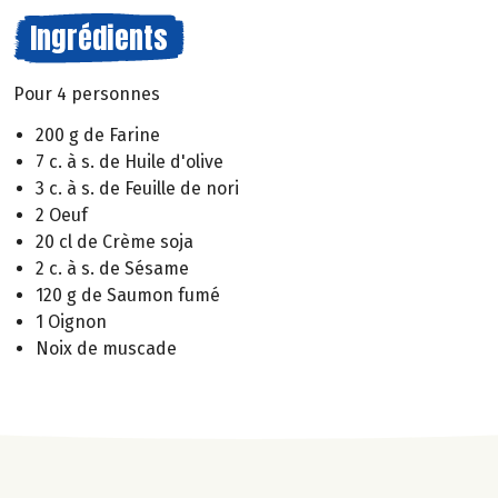
Ingrédients
Pour 4 personnes
200 g de Farine
7 c. à s. de Huile d'olive
3 c. à s. de Feuille de nori
2 Oeuf
20 cl de Crème soja
2 c. à s. de Sésame
120 g de Saumon fumé
1 Oignon
Noix de muscade