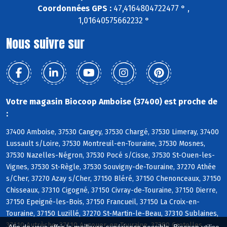
Coordonnées GPS :
47,4164804722477 ° ,
1,01640575662232 °
Nous suivre sur
Votre magasin Biocoop Amboise (37400) est proche de
:
37400 Amboise, 37530 Cangey, 37530 Chargé, 37530 Limeray, 37400
Lussault s/Loire, 37530 Montreuil-en-Touraine, 37530 Mosnes,
37530 Nazelles-Négron, 37530 Pocé s/Cisse, 37530 St-Ouen-les-
Vignes, 37530 St-Règle, 37530 Souvigny-de-Touraine, 37270 Athée
s/Cher, 37270 Azay s/Cher, 37150 Bléré, 37150 Chenonceaux, 37150
Chisseaux, 37310 Cigogné, 37150 Civray-de-Touraine, 37150 Dierre,
37150 Epeigné-les-Bois, 37150 Francueil, 37150 La Croix-en-
Touraine, 37150 Luzillé, 37270 St-Martin-le-Beau, 37310 Sublaines,
37110 Autrèche, 37110 Auzouer-en-Touraine, 37380 Crotelles,