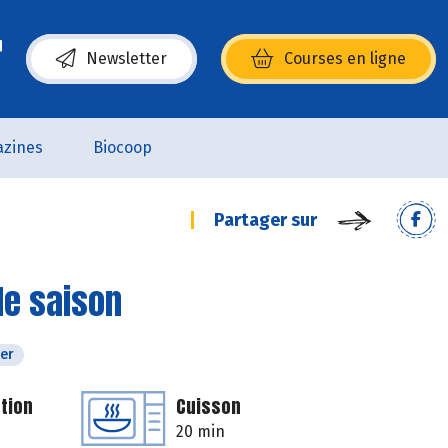
Newsletter
Courses en ligne
(s’ouvre dans une nouvelle fenêtre)
zines
Biocoop
Partager sur
de saison
ver
tion
Cuisson
20 min