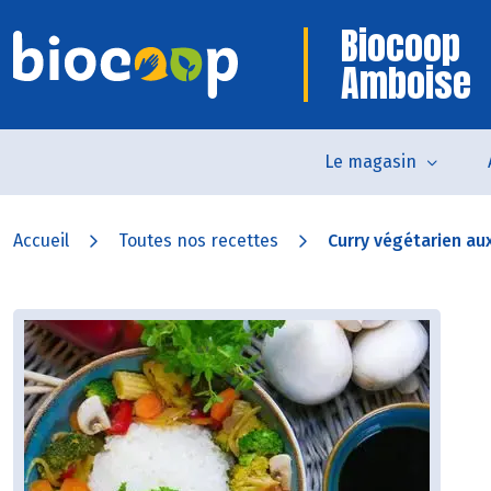
Biocoop
Amboise
Le magasin
Accueil
Toutes nos recettes
Curry végétarien au