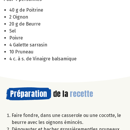
40 g de Poitrine
2 Oignon
20 g de Beurre
Sel
Poivre
4 Galette sarrasin
10 Pruneau
4 c. à s. de Vinaigre balsamique
Préparation
de la
recette
Faire fondre, dans une casserole ou une cocotte, le
beurre avec les oignons émincés.
Dénoyauter et hacher grossièrementles pruneaux.