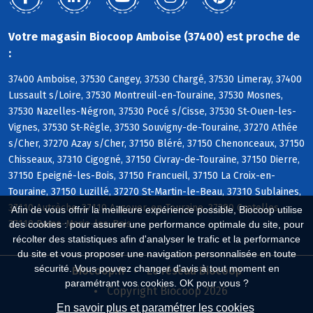
Votre magasin Biocoop Amboise (37400) est proche de
:
37400 Amboise, 37530 Cangey, 37530 Chargé, 37530 Limeray, 37400
Lussault s/Loire, 37530 Montreuil-en-Touraine, 37530 Mosnes,
37530 Nazelles-Négron, 37530 Pocé s/Cisse, 37530 St-Ouen-les-
Vignes, 37530 St-Règle, 37530 Souvigny-de-Touraine, 37270 Athée
s/Cher, 37270 Azay s/Cher, 37150 Bléré, 37150 Chenonceaux, 37150
Chisseaux, 37310 Cigogné, 37150 Civray-de-Touraine, 37150 Dierre,
37150 Epeigné-les-Bois, 37150 Francueil, 37150 La Croix-en-
Touraine, 37150 Luzillé, 37270 St-Martin-le-Beau, 37310 Sublaines,
37110 Autrèche, 37110 Auzouer-en-Touraine, 37380 Crotelles,
Afin de vous offrir la meilleure expérience possible, Biocoop utilise
37110 Dame-Marie-les-Bois
des cookies : pour assurer une performance optimale du site, pour
récolter des statistiques afin d'analyser le trafic et la performance
du site et vous proposer une navigation personnalisée en toute
sécurité. Vous pouvez changer d'avis à tout moment en
Biocoop.fr
Le réseau Biocoop
paramétrant vos cookies. OK pour vous ?
Copyright Biocoop 2026
En savoir plus et paramétrer les cookies