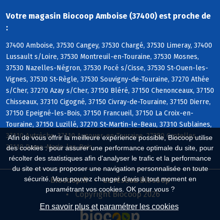
Votre magasin Biocoop Amboise (37400) est proche de
:
37400 Amboise, 37530 Cangey, 37530 Chargé, 37530 Limeray, 37400
Lussault s/Loire, 37530 Montreuil-en-Touraine, 37530 Mosnes,
37530 Nazelles-Négron, 37530 Pocé s/Cisse, 37530 St-Ouen-les-
Vignes, 37530 St-Règle, 37530 Souvigny-de-Touraine, 37270 Athée
s/Cher, 37270 Azay s/Cher, 37150 Bléré, 37150 Chenonceaux, 37150
Chisseaux, 37310 Cigogné, 37150 Civray-de-Touraine, 37150 Dierre,
37150 Epeigné-les-Bois, 37150 Francueil, 37150 La Croix-en-
Touraine, 37150 Luzillé, 37270 St-Martin-le-Beau, 37310 Sublaines,
37110 Autrèche, 37110 Auzouer-en-Touraine, 37380 Crotelles,
Afin de vous offrir la meilleure expérience possible, Biocoop utilise
37110 Dame-Marie-les-Bois
des cookies : pour assurer une performance optimale du site, pour
récolter des statistiques afin d'analyser le trafic et la performance
du site et vous proposer une navigation personnalisée en toute
sécurité. Vous pouvez changer d'avis à tout moment en
Biocoop.fr
Le réseau Biocoop
paramétrant vos cookies. OK pour vous ?
Copyright Biocoop 2026
En savoir plus et paramétrer les cookies