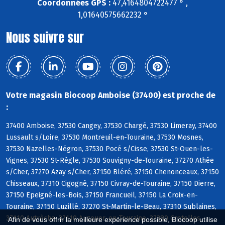
Coordonnées GPS :
47,4164804722477 ° ,
1,01640575662232 °
Nous suivre sur
Votre magasin Biocoop Amboise (37400) est proche de
:
37400 Amboise, 37530 Cangey, 37530 Chargé, 37530 Limeray, 37400
Lussault s/Loire, 37530 Montreuil-en-Touraine, 37530 Mosnes,
37530 Nazelles-Négron, 37530 Pocé s/Cisse, 37530 St-Ouen-les-
Vignes, 37530 St-Règle, 37530 Souvigny-de-Touraine, 37270 Athée
s/Cher, 37270 Azay s/Cher, 37150 Bléré, 37150 Chenonceaux, 37150
Chisseaux, 37310 Cigogné, 37150 Civray-de-Touraine, 37150 Dierre,
37150 Epeigné-les-Bois, 37150 Francueil, 37150 La Croix-en-
Touraine, 37150 Luzillé, 37270 St-Martin-le-Beau, 37310 Sublaines,
37110 Autrèche, 37110 Auzouer-en-Touraine, 37380 Crotelles,
Afin de vous offrir la meilleure expérience possible, Biocoop utilise