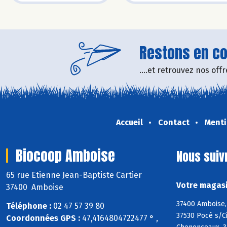
Restons en con
....et retrouvez nos of
Accueil
Contact
Menti
Biocoop Amboise
Nous suiv
65 rue Etienne Jean-Baptiste Cartier
Votre magasi
37400 Amboise
37400 Amboise, 
Téléphone :
02 47 57 39 80
37530 Pocé s/Ci
Coordonnées GPS :
47,4164804722477 ° ,