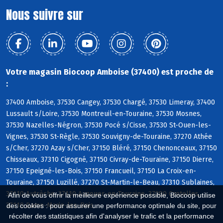
Nous suivre sur
Votre magasin Biocoop Amboise (37400) est proche de
:
37400 Amboise, 37530 Cangey, 37530 Chargé, 37530 Limeray, 37400
Lussault s/Loire, 37530 Montreuil-en-Touraine, 37530 Mosnes,
37530 Nazelles-Négron, 37530 Pocé s/Cisse, 37530 St-Ouen-les-
Vignes, 37530 St-Règle, 37530 Souvigny-de-Touraine, 37270 Athée
s/Cher, 37270 Azay s/Cher, 37150 Bléré, 37150 Chenonceaux, 37150
Chisseaux, 37310 Cigogné, 37150 Civray-de-Touraine, 37150 Dierre,
37150 Epeigné-les-Bois, 37150 Francueil, 37150 La Croix-en-
Touraine, 37150 Luzillé, 37270 St-Martin-le-Beau, 37310 Sublaines,
37110 Autrèche, 37110 Auzouer-en-Touraine, 37380 Crotelles,
Afin de vous offrir la meilleure expérience possible, Biocoop utilise
37110 Dame-Marie-les-Bois
des cookies : pour assurer une performance optimale du site, pour
récolter des statistiques afin d'analyser le trafic et la performance