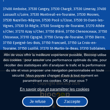
37400 Amboise, 37530 Cangey, 37530 Chargé, 37530 Limeray, 37400
Lussault s/Loire, 37530 Montreuil-en-Touraine, 37530 Mosnes,
37530 Nazelles-Négron, 37530 Pocé s/Cisse, 37530 St-Ouen-les-
Vignes, 37530 St-Règle, 37530 Souvigny-de-Touraine, 37270 Athée
s/Cher, 37270 Azay s/Cher, 37150 Bléré, 37150 Chenonceaux, 37150
Chisseaux, 37310 Cigogné, 37150 Civray-de-Touraine, 37150 Dierre,
37150 Epeigné-les-Bois, 37150 Francueil, 37150 La Croix-en-
Touraine, 37150 Luzillé, 37270 St-Martin-le-Beau, 37310 Sublaines,
37110 Autrèche, 37110 Auzouer-en-Touraine, 37380 Crotelles,
Afin de vous offrir la meilleure expérience possible, Biocoop utilise
37110 Dame-Marie-les-Bois
des cookies : pour assurer une performance optimale du site, pour
récolter des statistiques afin d'analyser le trafic et la performance
du site et vous proposer une navigation personnalisée en toute
sécurité. Vous pouvez changer d'avis à tout moment en
Biocoop.fr
Le réseau Biocoop
paramétrant vos cookies. OK pour vous ?
Copyright Biocoop 2026
En savoir plus et paramétrer les cookies
Je refuse
J'accepte
Réalisé par